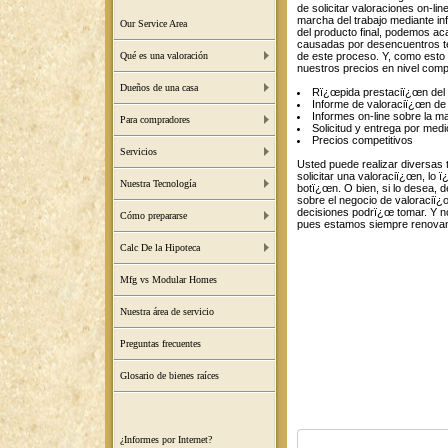
de solicitar valoraciones on-l
marcha del trabajo mediante i
Our Service Area
del producto final, podemos aca
causadas por desencuentros t
de este proceso. Y, como est
Qué es una valoración
nuestros precios en nivel compe
Dueños de una casa
Rï¿œpida prestaciï¿œn del 
Informe de valoraciï¿œn de 
Informes on-line sobre la ma
Para compradores
Solicitud y entrega por med
Precios competitivos
Servicios
Usted puede realizar diversas t
solicitar una valoraciï¿œn, lo 
Nuestra Tecnología
botï¿œn. O bien, si lo desea, 
sobre el negocio de valoraciï
decisiones podrï¿œ tomar. Y no 
Cómo prepararse
pues estamos siempre renovan
Calc De la Hipoteca
Mfg vs Modular Homes
Nuestra área de servicio
Preguntas frecuentes
Glosario de bienes raíces
¿Informes por Internet?