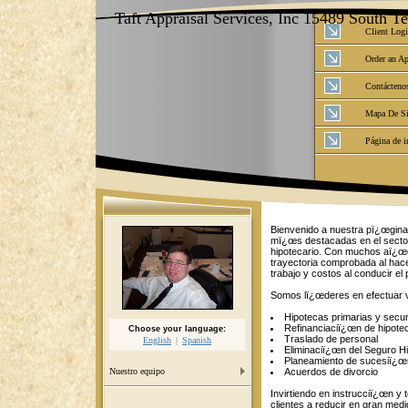
Taft Appraisal Services, Inc 15489 South 
Client Log
Order an Ap
Contácteno
Mapa De Si
Página de i
Bienvenido a nuestra pï¿œgina
mï¿œs destacadas en el sector
hipotecario. Con muchos aï¿œo
trayectoria comprobada al hace
trabajo y costos al conducir el
Somos lï¿œderes en efectuar v
Hipotecas primarias y secu
Refinanciaciï¿œn de hipote
Choose your language:
Traslado de personal
English
Spanish
Eliminaciï¿œn del Seguro Hi
Planeamiento de sucesiï¿œ
Acuerdos de divorcio
Nuestro equipo
Invirtiendo en instrucciï¿œn 
clientes a reducir en gran medid