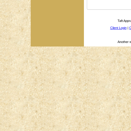
Taft Appr
Client Login
|
O
Another 