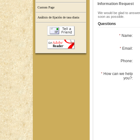
Information Request
Custom Page
We would be glad to answer 
soon as possible.
Análisis de fijación de tasa diaria
Questions
*
Name:
*
Email:
Phone:
*
How can we help
you?: